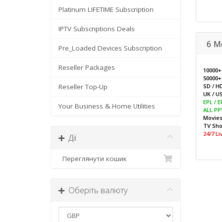
Platinum LIFETIME Subscription
IPTV Subscriptions Deals
6 M
Pre_Loaded Devices Subscription
Reseller Packages
10000+
50000+
Reseller Top-Up
SD / H
UK / US
EPL / 
Your Business & Home Utilities
ALL PP
Movie
TV Sh
24/7 L
Дії
Переглянути кошик
Оберіть валюту