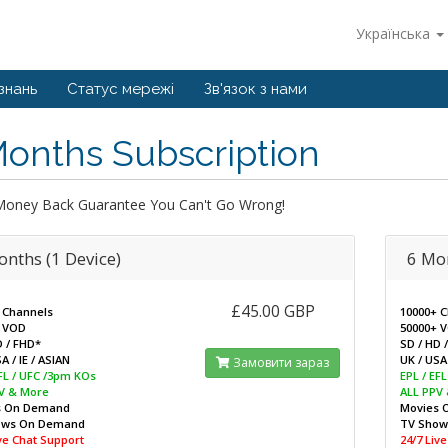
Українська
знань
Статус мережі
Зв'язок з нами
onths Subscription
Money Back Guarantee You Can't Go Wrong!
onths (1 Device)
6 Mon
£45.00 GBP
 Channels
10000+ 
 VOD
50000+ 
D / FHD*
SD / HD 
A / IE / ASIAN
UK / USA 
Замовити зараз
EFL / UFC /3pm KOs
EPL / EF
V & More
ALL PPV
s On Demand
Movies 
ows On Demand
TV Sho
ive Chat Support
24/7 Liv