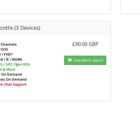
onths (3 Devices)
£90.00 GBP
 Channels
 VOD
D / FHD*
A / IE / ASIAN
Замовити зараз
EFL / UFC /3pm KOs
V & More
s On Demand
ows On Demand
ive Chat Support