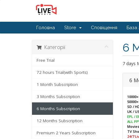
Головна
Store
Сповіщення
База 
6 M
Категорії
Free Trial
7 days 
72 hours Trial(with Sports)
6 M
1 Month Subscription
3 Months Subscription
10000+
50000+
SD / H
6 Months Subscription
UK / US
EPL / 
12 Months Subscription
ALL PP
Movie
TV Sh
Premium 2 Years Subscription
24/7 L