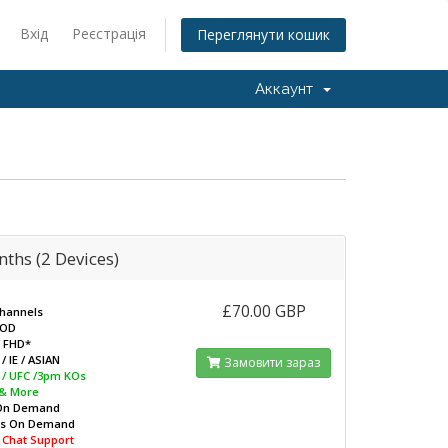
Вхід
Реєстрація
Переглянути кошик
Аккаунт
ths (2 Devices)
£70.00 GBP
Channels
VOD
/ FHD*
/ IE / ASIAN
Замовити зараз
L / UFC /3pm KOs
 & More
On Demand
ws On Demand
e Chat Support